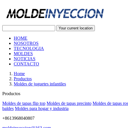
Your current location
HOME
NOSOTROS
TECNOLOGIA
MOLDES
NOTICIAS
CONTACTO
Home
Productos
Moldes de juguetes infantiles
Productos
Moldes de tapas flip top
Moldes de tapas precinto
Moldes de tapas ro
baldes
Moldes para hogar y industria
+8613968040807
moldeinyeccion@163.com